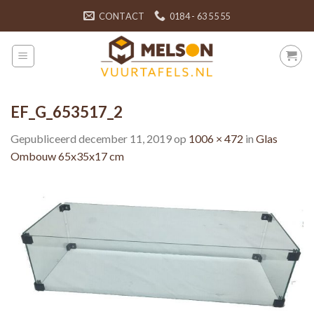
Skip
CONTACT
0184 - 63 55 55
to
content
EF_G_653517_2
Gepubliceerd
december 11, 2019
op
1006 × 472
in
Glas
Ombouw 65x35x17 cm