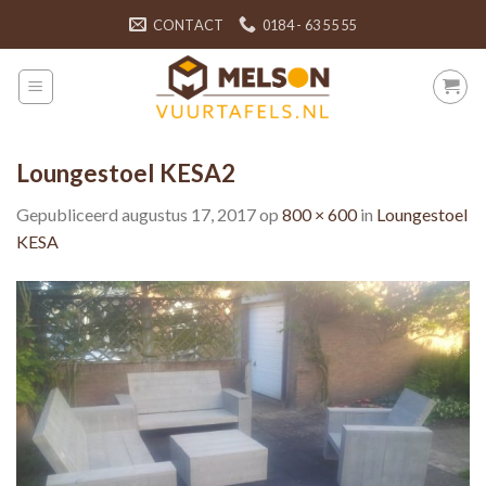
Skip
CONTACT
0184 - 63 55 55
to
content
Loungestoel KESA2
Gepubliceerd
augustus 17, 2017
op
800 × 600
in
Loungestoel
KESA