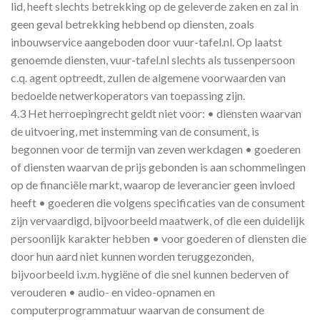
lid, heeft slechts betrekking op de geleverde zaken en zal in
geen geval betrekking hebbend op diensten, zoals
inbouwservice aangeboden door vuur-tafel.nl. Op laatst
genoemde diensten, vuur-tafel.nl slechts als tussenpersoon
c.q. agent optreedt, zullen de algemene voorwaarden van
bedoelde netwerkoperators van toepassing zijn.
4.3 Het herroepingrecht geldt niet voor: • diensten waarvan
de uitvoering, met instemming van de consument, is
begonnen voor de termijn van zeven werkdagen • goederen
of diensten waarvan de prijs gebonden is aan schommelingen
op de financiële markt, waarop de leverancier geen invloed
heeft • goederen die volgens specificaties van de consument
zijn vervaardigd, bijvoorbeeld maatwerk, of die een duidelijk
persoonlijk karakter hebben • voor goederen of diensten die
door hun aard niet kunnen worden teruggezonden,
bijvoorbeeld i.v.m. hygiëne of die snel kunnen bederven of
verouderen • audio- en video-opnamen en
computerprogrammatuur waarvan de consument de