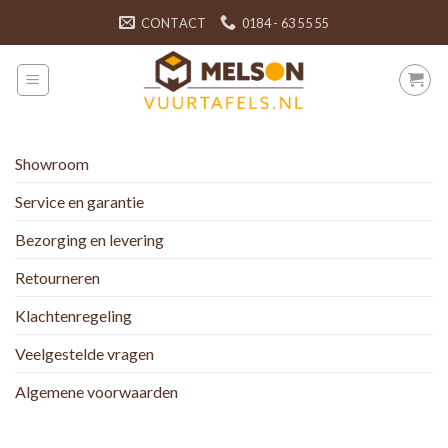
Skip
CONTACT
0184 - 63 55 55
to
content
Showroom
Service en garantie
Bezorging en levering
Retourneren
Klachtenregeling
Veelgestelde vragen
Algemene voorwaarden