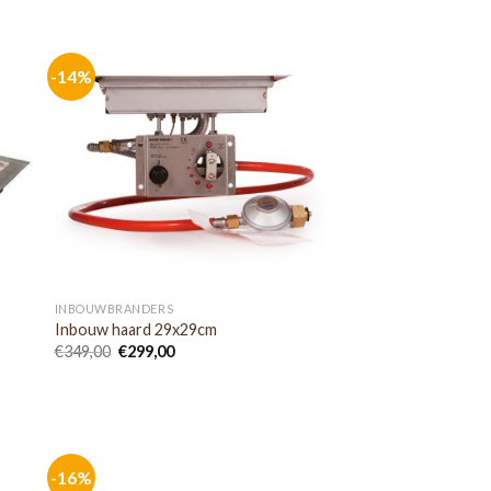
-14%
INBOUWBRANDERS
Inbouw haard 29x29cm
€
349,00
€
299,00
-16%