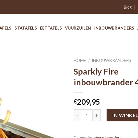
Blog
AFELS
STATAFELS
EETTAFELS
VUURZUILEN
INBOUWBRANDERS
HOME
INBOUWBRANDERS
/
Sparkly Fire
inbouwbrander 
209,95
€
IN WINKE
Categorie:
Inbouwbranders