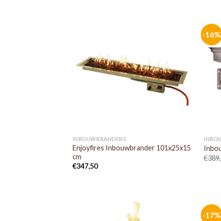
-16%
INBOUWBRANDERS
INBO
Enjoyfires Inbouwbrander 101x25x15
Inbo
cm
€
389
€
347,50
-17%