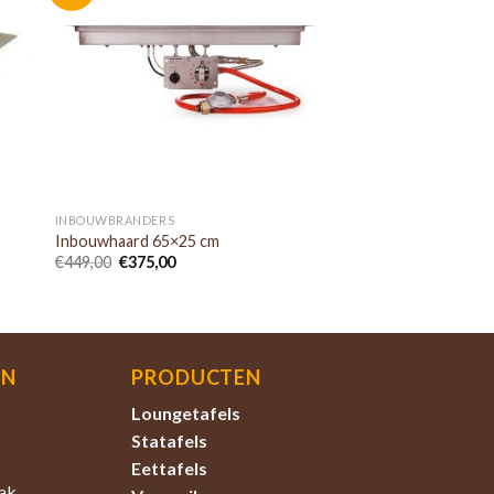
INBOUWBRANDERS
Inbouwhaard 65×25 cm
€
449,00
€
375,00
EN
PRODUCTEN
Loungetafels
Statafels
Eettafels
ak