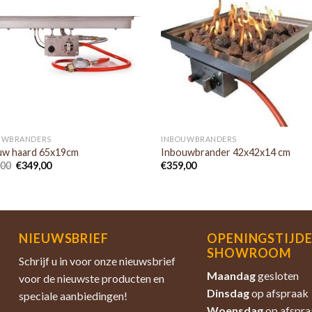
UWBRANDERS
INBOUWBRANDERS
uw haard 65x19cm
Inbouwbrander 42x42x14 cm
,00
€
349,00
€
359,00
NIEUWSBRIEF
OPENINGSTIJD
SHOWROOM
Schrijf u in voor onze nieuwsbrief
Maandag
gesloten
voor de nieuwste producten en
Dinsdag
op afspraak
speciale aanbiedingen!
Woensdag
op afspra