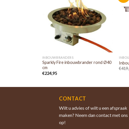
INBOUWBRANDERS
INBO
Sparkly Fire inbouwbrander rond Ø40
Inbo
cm
€
419
€
224,95
CONTACT
Wilt u advies of wilt u een afspraak
maken? Neem dan contact met ons
op!