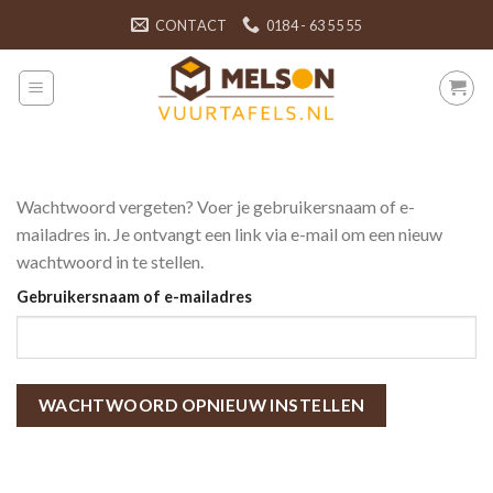
Skip
CONTACT
0184 - 63 55 55
to
content
Wachtwoord vergeten? Voer je gebruikersnaam of e-
mailadres in. Je ontvangt een link via e-mail om een nieuw
wachtwoord in te stellen.
Gebruikersnaam of e-mailadres
WACHTWOORD OPNIEUW INSTELLEN