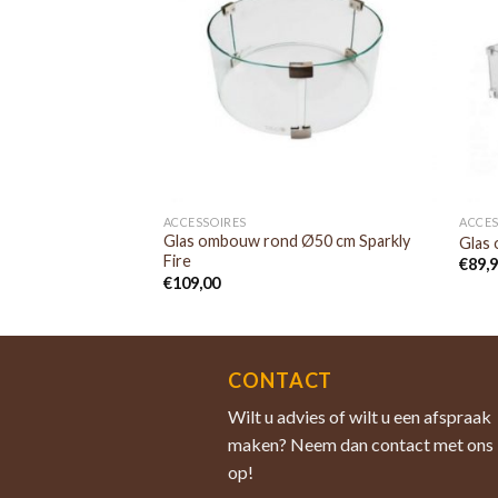
ACCESSOIRES
ACCES
Glas ombouw rond Ø50 cm Sparkly
Glas
Fire
€
89,
€
109,00
CONTACT
Wilt u advies of wilt u een afspraak
maken? Neem dan contact met ons
op!