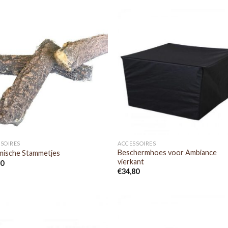
SOIRES
ACCESSOIRES
Beschermhoes voor Ambiance
mische Stammetjes
vierkant
20
€
34,80