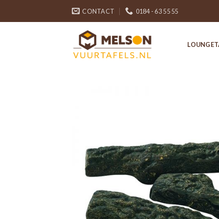
Skip
CONTACT
0184 - 63 55 55
to
content
LOUNGET