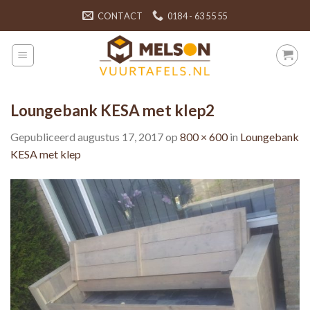
Skip
CONTACT
0184 - 63 55 55
to
content
Loungebank KESA met klep2
Gepubliceerd
augustus 17, 2017
op
800 × 600
in
Loungebank
KESA met klep