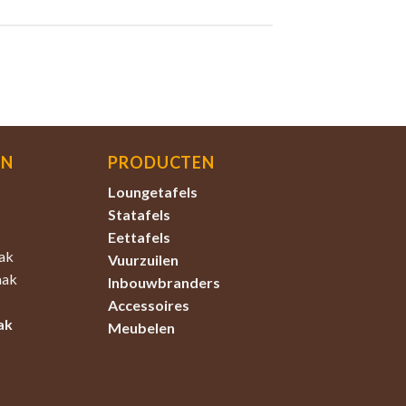
EN
PRODUCTEN
Loungetafels
Statafels
Eettafels
ak
Vuurzuilen
aak
Inbouwbranders
Accessoires
ak
Meubelen