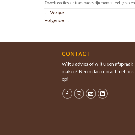
Zowel reacties als trackbacks zijn momenteel gesloten
←
Vorige
Volgende
→
CONTACT
Wilt u advies of wilt u een afspraak
maken? Neem dan contact met ons
op!