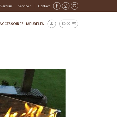
Verhuur
Service
Contact
€
0,00
ACCESSOIRES
MEUBELEN