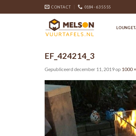
Skip
CONTACT
0184 - 63 55 55
to
content
LOUNGET
EF_424214_3
Gepubliceerd
december 11, 2019
op
1000 ×