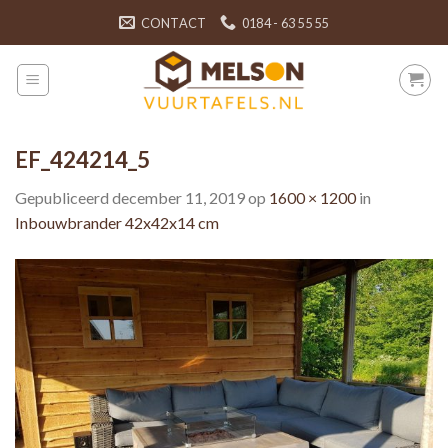
Skip
CONTACT
0184 - 63 55 55
to
content
EF_424214_5
Gepubliceerd
december 11, 2019
op
1600 × 1200
in
Inbouwbrander 42x42x14 cm