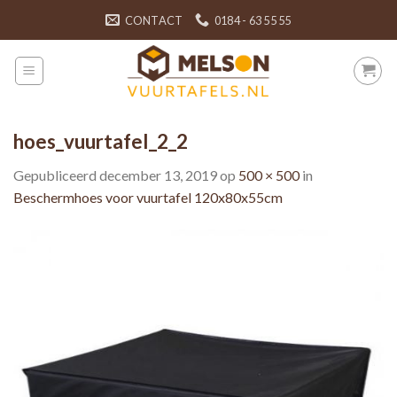
Skip
CONTACT
0184 - 63 55 55
to
content
hoes_vuurtafel_2_2
Gepubliceerd
december 13, 2019
op
500 × 500
in
Beschermhoes voor vuurtafel 120x80x55cm