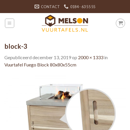
Skip
CONTACT
0184 - 63 55 55
to
content
block-3
Gepubliceerd
december 13, 2019
op
2000 × 1333
in
Vuurtafel Fuego Block 80x80x55cm