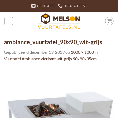
Skip
CONTACT
0184 - 63 55 55
to
content
ambiance_vuurtafel_90x90_wit-grijs
Gepubliceerd
december 13, 2019
op
1000 × 1000
in
Vuurtafel Ambiance vierkant wit-grijs 90x90x35cm