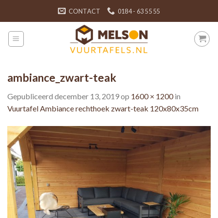
Skip
CONTACT
0184 - 63 55 55
to
content
ambiance_zwart-teak
Gepubliceerd
december 13, 2019
op
1600 × 1200
in
Vuurtafel Ambiance rechthoek zwart-teak 120x80x35cm