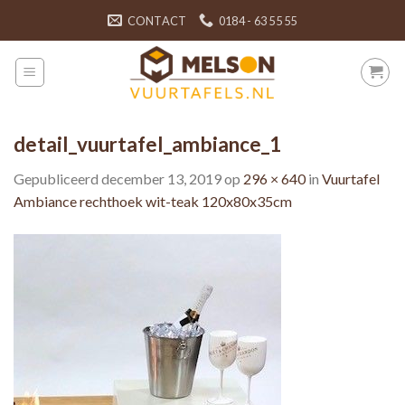
Skip
CONTACT
0184 - 63 55 55
to
content
detail_vuurtafel_ambiance_1
Gepubliceerd
december 13, 2019
op
296 × 640
in
Vuurtafel
Ambiance rechthoek wit-teak 120x80x35cm