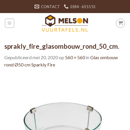
Skip
CONTACT
0184 - 63 55 55
to
content
sprakly_fire_glasombouw_rond_50_cm.
Gepubliceerd
mei 20, 2020
op
560 × 560
in
Glas ombouw
rond Ø50 cm Sparkly Fire