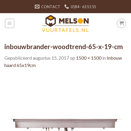
Skip
CONTACT
0184 - 63 55 55
to
content
inbouwbrander-woodtrend-65-x-19-cm
Gepubliceerd
augustus 15, 2017
op
1500 × 1500
in
Inbouw
haard 65x19cm