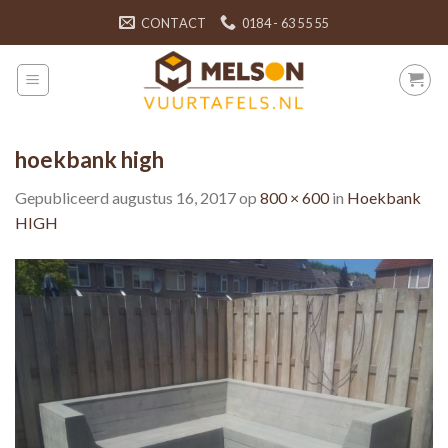
Skip
CONTACT
0184 - 63 55 55
to
content
hoekbank high
Gepubliceerd
augustus 16, 2017
op
800 × 600
in
Hoekbank
HIGH