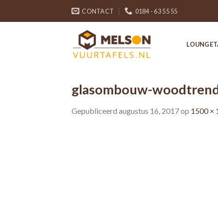
Skip
CONTACT
0184 - 63 55 55
to
content
LOUNGET
glasombouw-woodtrend
Gepubliceerd
augustus 16, 2017
op
1500 × 