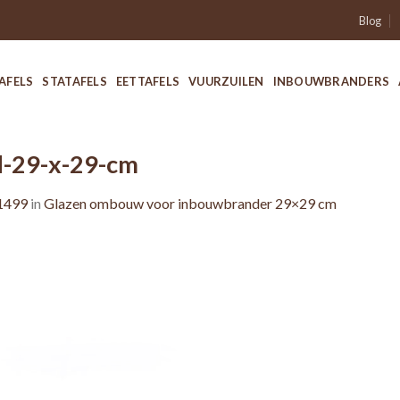
Blog
AFELS
STATAFELS
EETTAFELS
VUURZUILEN
INBOUWBRANDERS
-29-x-29-cm
1499
in
Glazen ombouw voor inbouwbrander 29×29 cm