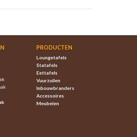
EN
PRODUCTEN
Loungetafels
Statafels
Eettafels
ak
Vuurzuilen
aak
Inbouwbranders
Accessoires
ak
Meubelen