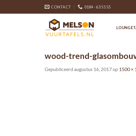
Skip
CONTACT
0184 - 63 55 55
to
content
LOUNGET
wood-trend-glasombou
Gepubliceerd
augustus 16, 2017
op
1500 × 