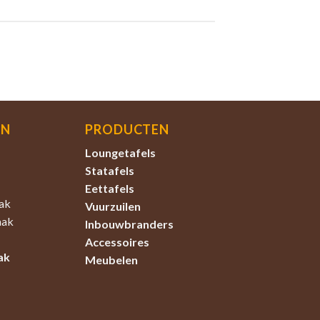
EN
PRODUCTEN
Loungetafels
Statafels
Eettafels
ak
Vuurzuilen
aak
Inbouwbranders
Accessoires
ak
Meubelen