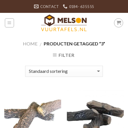
Skip
CONTACT
0184 - 63 55 55
to
content
HOME
PRODUCTEN GETAGGED “3”
/
FILTER