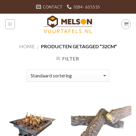
Skip
CONTACT
0184 - 63 55 55
to
content
HOME
PRODUCTEN GETAGGED “32CM”
/
FILTER