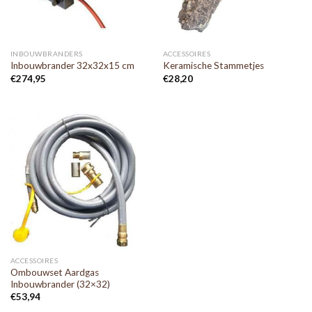
INBOUWBRANDERS
ACCESSOIRES
Inbouwbrander 32x32x15 cm
Keramische Stammetjes
€
274,95
€
28,20
ACCESSOIRES
Ombouwset Aardgas
Inbouwbrander (32×32)
€
53,94