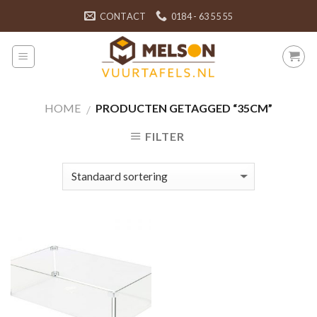
Skip
CONTACT
0184 - 63 55 55
to
content
HOME
PRODUCTEN GETAGGED “35CM”
/
FILTER