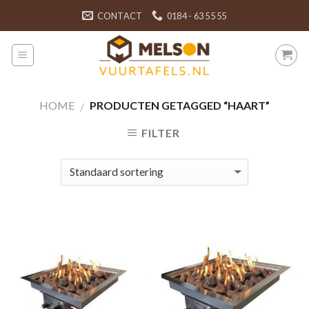
Skip
CONTACT
0184 - 63 55 55
to
content
HOME
PRODUCTEN GETAGGED “HAART”
/
FILTER