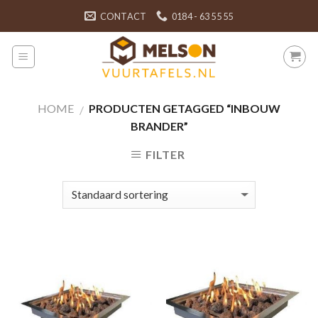
Skip
CONTACT
0184 - 63 55 55
to
content
HOME
PRODUCTEN GETAGGED “INBOUW
/
BRANDER”
FILTER