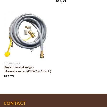
€
53,94
ACCESSOIRES
Ombouwset Aardgas
Inbouwbrander (42×42 & 60×30)
€
53,94
CONTACT