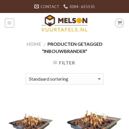
Skip
CONTACT
0184 - 63 55 55
to
content
HOME
PRODUCTEN GETAGGED
/
“INBOUWBRANDER”
FILTER