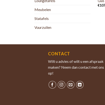
Loungetafels
Glas
€
107
Meubelen
Statafels
Vuurzuilen
CONTACT
Wilt u advies of wilt u een afspraak
maken? Neem dan contact met ons
op!