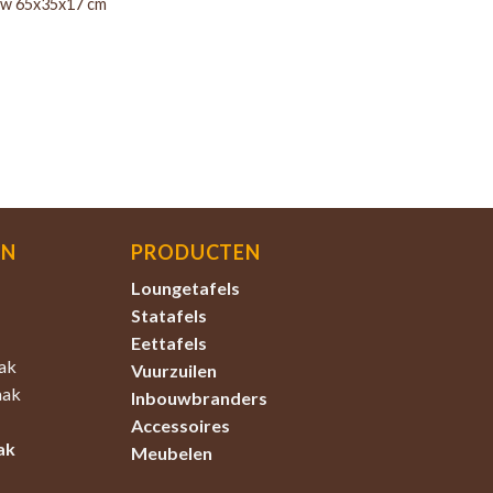
w 65x35x17 cm
EN
PRODUCTEN
Loungetafels
Statafels
Eettafels
ak
Vuurzuilen
aak
Inbouwbranders
Accessoires
ak
Meubelen