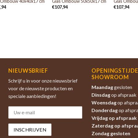
 Ombouw 40x40x17 cm
Glas Ombouw 50x50x17 cm
Glas Ombou
,94
€
107,94
€
107,94
NIEUWSBRIEF
OPENINGSTIJD
SHOWROOM
Schrijf u in voor onze nieuwsbrief
Maandag
gesloten
voor de nieuwste producten en
Dinsdag
op afspraak
speciale aanbiedingen!
Woensdag
op afspra
Donderdag
op afspr
Vrijdag op afspraak
Zaterdag
op afspra
Zondag
gesloten