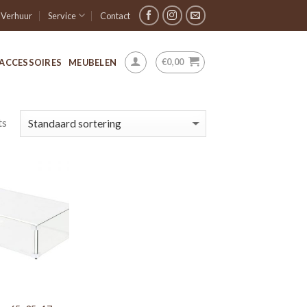
Verhuur
Service
Contact
€
0,00
ACCESSOIRES
MEUBELEN
ts