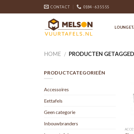
Skip
CONTACT
0184 - 63 55 55
to
content
LOUNGET
HOME
PRODUCTEN GETAGGED
/
PRODUCTCATEGORIEËN
Accessoires
Eettafels
Geen categorie
Inbouwbranders
ACCE