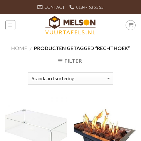
Skip
CONTACT
0184 - 63 55 55
to
content
HOME
PRODUCTEN GETAGGED “RECHTHOEK”
/
FILTER