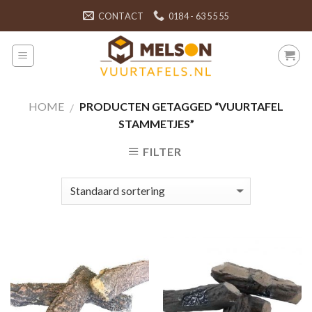
Skip
CONTACT
0184 - 63 55 55
to
content
HOME
PRODUCTEN GETAGGED “VUURTAFEL
/
STAMMETJES”
FILTER