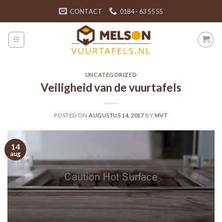
Skip
CONTACT
0184 - 63 55 55
to
content
UNCATEGORIZED
Veiligheid van de vuurtafels
POSTED ON
AUGUSTUS 14, 2017
BY
MVT
14
aug