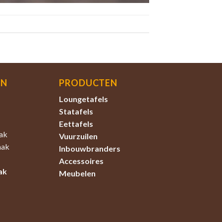
EN
PRODUCTEN
Loungetafels
Statafels
Eettafels
ak
Vuurzuilen
aak
Inbouwbranders
Accessoires
ak
Meubelen