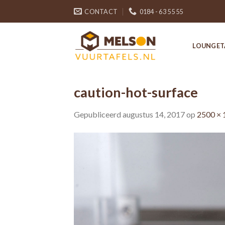
Skip
CONTACT
0184 - 63 55 55
to
content
LOUNGET
caution-hot-surface
Gepubliceerd
augustus 14, 2017
op
2500 × 