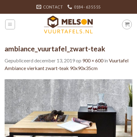
Skip
CONTACT
0184 - 63 55 55
to
content
ambiance_vuurtafel_zwart-teak
Gepubliceerd
december 13, 2019
op
900 × 600
in
Vuurtafel
Ambiance vierkant zwart-teak 90x90x35cm