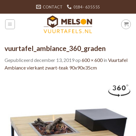
Skip
CONTACT
0184 - 63 55 55
to
content
vuurtafel_ambiance_360_graden
Gepubliceerd
december 13, 2019
op
600 × 600
in
Vuurtafel
Ambiance vierkant zwart-teak 90x90x35cm