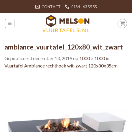
Skip
CONTACT
0184 - 63 55 55
to
content
ambiance_vuurtafel_120x80_wit_zwart
Gepubliceerd
december 13, 2019
op
1000 × 1000
in
Vuurtafel Ambiance rechthoek wit-zwart 120x80x35cm