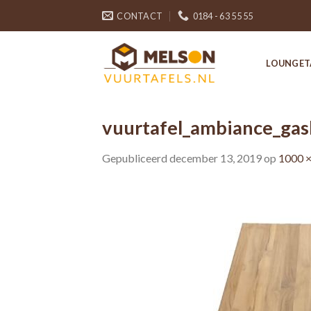
Skip
CONTACT
0184 - 63 55 55
to
content
LOUNGET
vuurtafel_ambiance_ga
Gepubliceerd
december 13, 2019
op
1000 