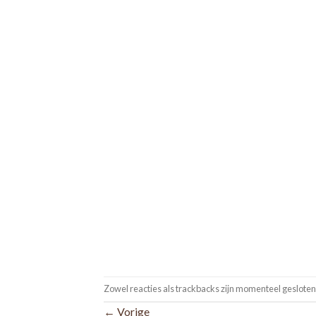
Zowel reacties als trackbacks zijn momenteel gesloten
←
Vorige