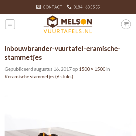
Skip
CONTACT
0184 - 63 55 55
to
content
inbouwbrander-vuurtafel-eramische-
stammetjes
Gepubliceerd
augustus 16, 2017
op
1500 × 1500
in
Keramische stammetjes (6 stuks)