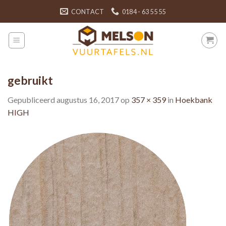
Skip
CONTACT
0184 - 63 55 55
to
content
gebruikt
Gepubliceerd
augustus 16, 2017
op
357 × 359
in
Hoekbank
HIGH