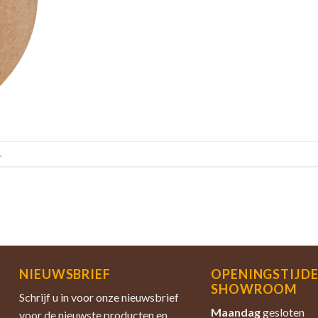
.
NIEUWSBRIEF
OPENINGSTIJD
SHOWROOM
Schrijf u in voor onze nieuwsbrief
Maandag
gesloten
voor de nieuwste producten en