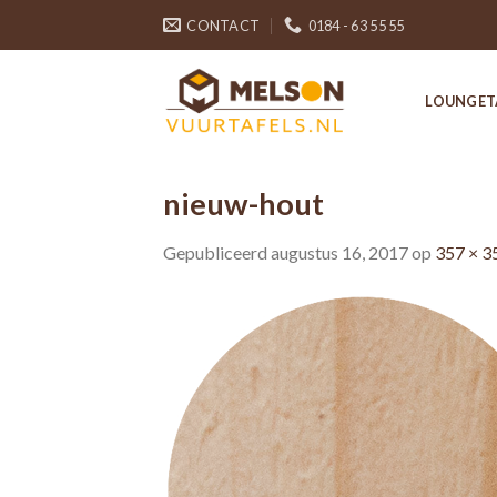
Skip
CONTACT
0184 - 63 55 55
to
content
LOUNGET
nieuw-hout
Gepubliceerd
augustus 16, 2017
op
357 × 3