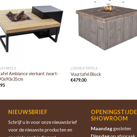
GETAFELS
LOUNGETAFELS
afel Ambiance vierkant zwart-
Vuurtafel Block
 90x90x35cm
€
479,00
,95
NIEUWSBRIEF
OPENINGSTIJD
SHOWROOM
Schrijf u in voor onze nieuwsbrief
Maandag
gesloten
voor de nieuwste producten en
Dinsdag
op afspraak