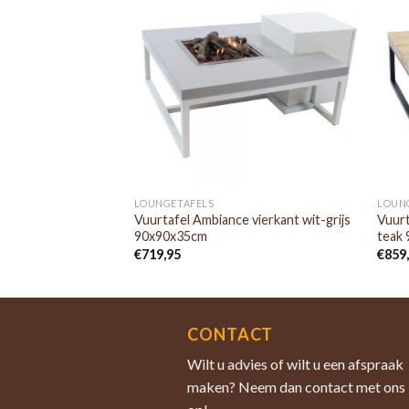
LOUNGETAFELS
LOUN
Vuurtafel Ambiance vierkant wit-grijs
Vuurt
90x90x35cm
teak
€
719,95
€
859
CONTACT
Wilt u advies of wilt u een afspraak
maken? Neem dan contact met ons