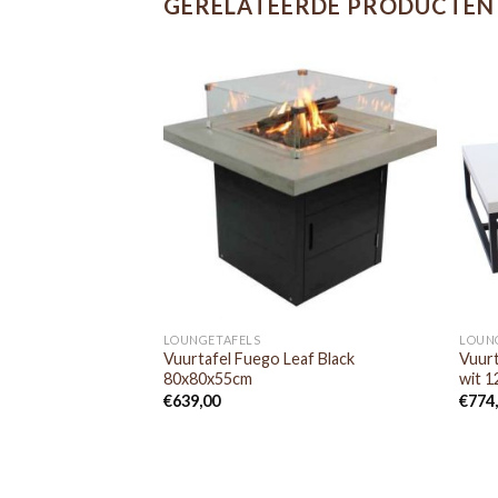
GERELATEERDE PRODUCTEN
LOUNGETAFELS
LOUN
Vuurtafel Fuego Leaf Black
Vuurt
80x80x55cm
wit 
€
639,00
€
774