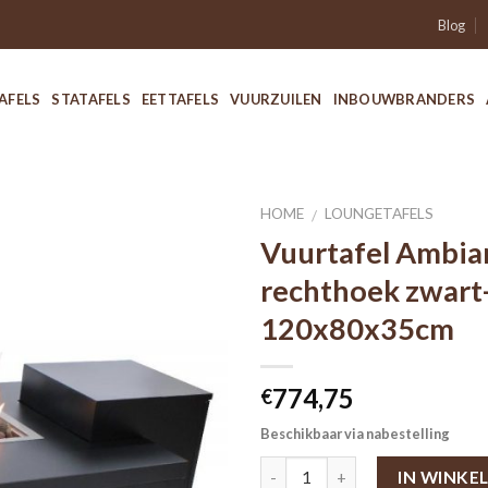
Blog
AFELS
STATAFELS
EETTAFELS
VUURZUILEN
INBOUWBRANDERS
HOME
LOUNGETAFELS
/
Vuurtafel Ambia
rechthoek zwart
120x80x35cm
774,75
€
Beschikbaar via nabestelling
IN WINKE